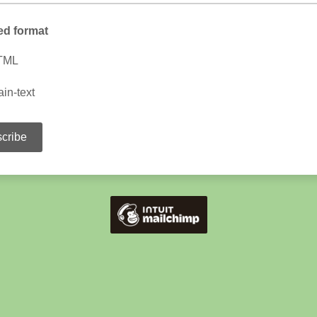
ed format
TML
ain-text