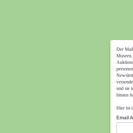
Der Mail
Museen, 
Auktions
personen
Newslett
versende
und sie 
hinaus h
Hier ist
Email 