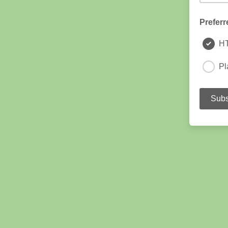
Preferr
H
Pl