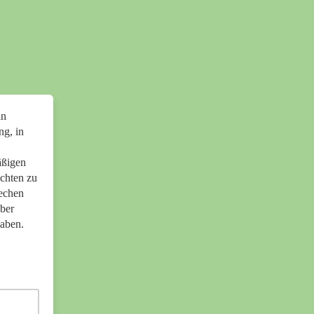
an
ng, in
äßigen
ichten zu
rechen
ber
haben.